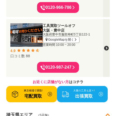
0120-966-786
工具買取ツールオフ
大阪・豊中店
大阪府豊中市服部寿町5丁目122-1
GoogleMapを開く
営業時間
10:00 ~ 20:00
4.9
口コミ数 88
0120-987-247
お近くに店舗がない方
はコチラ
東京相場で買取!
大量の工具も楽々!
宅配買取
出張買取
埼玉県エリア
（5店舗）