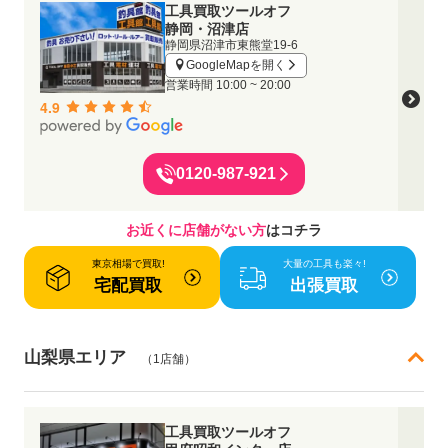
工具買取ツールオフ
静岡・沼津店
静岡県沼津市東熊堂19-6
GoogleMapを開く
営業時間
10:00 ~ 20:00
4.9
0120-987-921
お近くに店舗がない方
はコチラ
東京相場で買取!
大量の工具も楽々!
宅配買取
出張買取
山梨県エリア
（1店舗）
工具買取ツールオフ