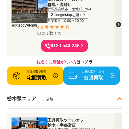
群馬・高崎店
群馬県高崎市下之城町179-4
GoogleMapを開く
営業時間
10:00 ~ 20:00
三相200V設備有
4.3
口コミ数 145
0120-540-248
お近くに店舗がない方
はコチラ
東京相場で買取!
大量の工具も楽々!
宅配買取
出張買取
栃木県エリア
（1店舗）
工具買取ツールオフ
栃木・宇都宮店