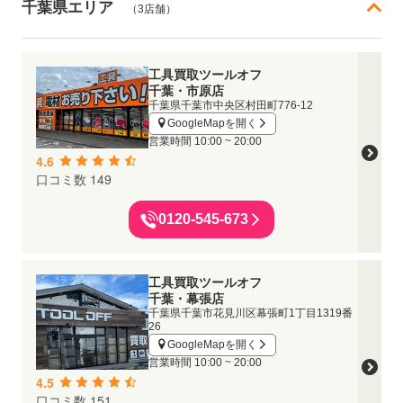
千葉県エリア
（3店舗）
工具買取ツールオフ
千葉・市原店
千葉県千葉市中央区村田町776-12
GoogleMapを開く
営業時間
10:00 ~ 20:00
4.6
口コミ数 149
0120-545-673
工具買取ツールオフ
千葉・幕張店
千葉県千葉市花見川区幕張町1丁目1319番
26
GoogleMapを開く
営業時間
10:00 ~ 20:00
4.5
口コミ数 151