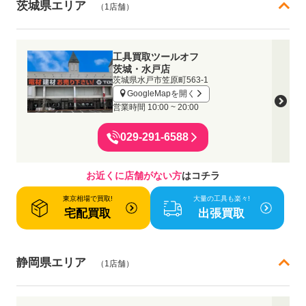
茨城県エリア
（1店舗）
工具買取ツールオフ
茨城・水戸店
茨城県水戸市笠原町563-1
GoogleMapを開く
営業時間
10:00 ~ 20:00
029-291-6588
お近くに店舗がない方
はコチラ
東京相場で買取!
大量の工具も楽々!
宅配買取
出張買取
静岡県エリア
（1店舗）