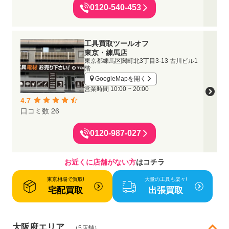
0120-540-453
工具買取ツールオフ
東京・練馬店
東京都練馬区関町北3丁目3-13 古川ビル1
階
GoogleMapを開く
営業時間
10:00 ~ 20:00
4.7
口コミ数 26
0120-987-027
お近くに店舗がない方
はコチラ
東京相場で買取!
大量の工具も楽々!
宅配買取
出張買取
大阪府エリア
（5店舗）