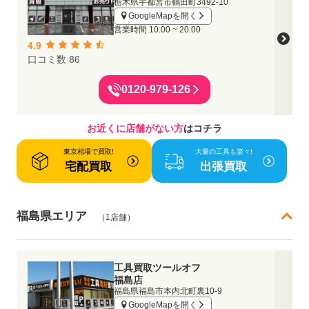
栃木県宇都宮市鶴田町3492-10
GoogleMapを開く
営業時間
10:00 ~ 20:00
4.9
口コミ数 86
0120-979-126
お近くに店舗がない方
はコチラ
東京相場で買取!
大量の工具も楽々!
宅配買取
出張買取
福島県エリア
（1店舗）
工具買取ツールオフ
福島店
福島県福島市本内北町裏10-9
GoogleMapを開く