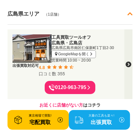
広島県エリア
（1店舗）
工具買取ツールオフ
広島県・広島店
広島県広島市南区仁保新町1丁目2-30
GoogleMapを開く
営業時間
10:00 ~ 20:00
出張買取対応可
4.8
口コミ数 355
0120-963-795
お近くに店舗がない方
はコチラ
東京相場で買取!
大量の工具も楽々!
宅配買取
出張買取