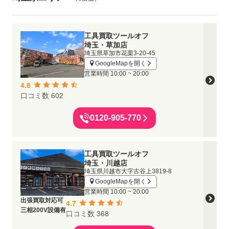
工具買取ツールオフ
埼玉・草加店
埼玉県草加市花栗3-20-45
GoogleMapを開く
営業時間
10:00 ~ 20:00
4.8
口コミ数 602
0120-905-770
工具買取ツールオフ
埼玉・川越店
埼玉県川越市大字古谷上3819-8
GoogleMapを開く
営業時間
10:00 ~ 20:00
出張買取対応可
4.7
三相200V設備有
口コミ数 368