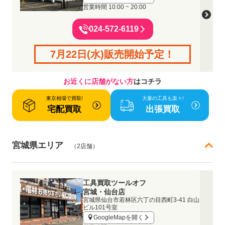
営業時間
10:00 ~ 20:00
024-572-6119
7月22日(水)販売開始予定！
お近くに店舗がない方
はコチラ
東京相場で買取!
大量の工具も楽々!
宅配買取
出張買取
宮城県エリア
（2店舗）
工具買取ツールオフ
宮城・仙台店
宮城県仙台市若林区六丁の目西町3-41 白山
ビル101号室
GoogleMapを開く