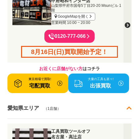
甲府昭和インター店
山梨県甲府市国母5丁目20-20 Msunビル 1
階
GoogleMapを開く
営業時間
10:00 ~ 20:00
0120-777-066
8月16日(日)買取開始予定！
お近くに店舗がない方
はコチラ
東京相場で買取!
大量の工具も楽々!
宅配買取
出張買取
愛知県エリア
（1店舗）
工具買取ツールオフ
名古屋・高辻店