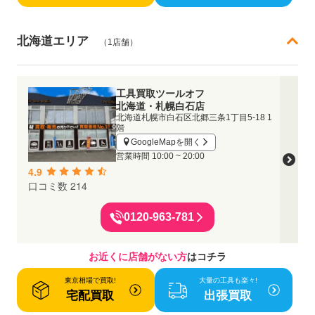
北海道エリア
（1店舗）
工具買取ツールオフ
北海道・札幌白石店
北海道札幌市白石区北郷三条1丁目5-18 1
階
GoogleMapを開く
営業時間
10:00 ~ 20:00
4.9
口コミ数 214
0120-963-781
お近くに店舗がない方
はコチラ
東京相場で買取!
大量の工具も楽々!
宅配買取
出張買取