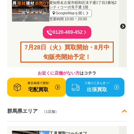
愛知県名古屋市昭和区滝子通1丁目2番地2
シティコーポ滝子通 1階
GoogleMapを開く
営業時間
10:00 ~ 20:00
0120-469-452
7月28日（火）買取開始・8月中
旬販売開始予定！
お近くに店舗がない方
はコチラ
東京相場で買取!
大量の工具も楽々!
宅配買取
出張買取
群馬県エリア
（1店舗）
工具買取ツールオフ