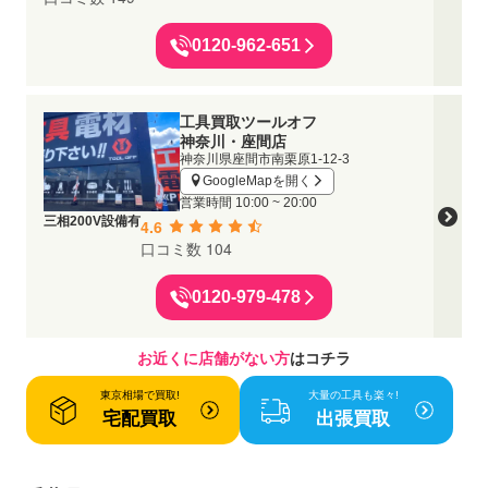
0120-962-651
工具買取ツールオフ
神奈川・座間店
神奈川県座間市南栗原1-12-3
GoogleMapを開く
営業時間
10:00 ~ 20:00
三相200V設備有
4.6
口コミ数 104
0120-979-478
お近くに店舗がない方
はコチラ
東京相場で買取!
大量の工具も楽々!
宅配買取
出張買取