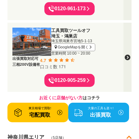
0120-961-173
工具買取ツールオフ
埼玉・鴻巣店
埼玉県鴻巣市宮地5-1-13
GoogleMapを開く
営業時間
10:00 ~ 20:00
出張買取対応可
4.7
三相200V設備有
口コミ数 171
0120-905-259
お近くに店舗がない方
はコチラ
東京相場で買取!
大量の工具も楽々!
宅配買取
出張買取
神奈川県エリア
（5店舗）