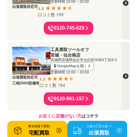
営業時間
10:00 ~ 20:00
出張買取対応可
4.8
口コミ数 155
0120-745-029
工具買取ツールオフ
宮城・仙台南店
宮城県宮城県仙台市太白区中田4丁目9-3
GoogleMapを開く
営業時間
10:00 ~ 20:00
出張買取対応可
4.9
三相200V設備有
口コミ数 154
0120-961-157
お近くに店舗がない方
はコチラ
東京相場で買取!
大量の工具も楽々!
宅配買取
出張買取