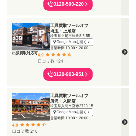
0120-590-220
工具買取ツールオフ
埼玉・上尾店
埼玉県上尾市緑丘3-5-55
GoogleMapを開く
営業時間
10:00 ~ 20:00
出張買取対応可
4.9
口コミ数 124
0120-963-951
工具買取ツールオフ
所沢・入間店
埼玉県入間市宮寺2723-15
GoogleMapを開く
営業時間
10:00 ~ 20:00
4.8
口コミ数 218