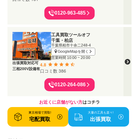
0120-963-485
工具買取ツールオフ
千葉・柏店
千葉県柏市十余二248-4
GoogleMapを開く
営業時間
10:00 ~ 20:00
出張買取対応可
4.8
三相200V設備有
口コミ数 386
0120-264-086
お近くに店舗がない方
はコチラ
東京相場で買取!
大量の工具も楽々!
宅配買取
出張買取